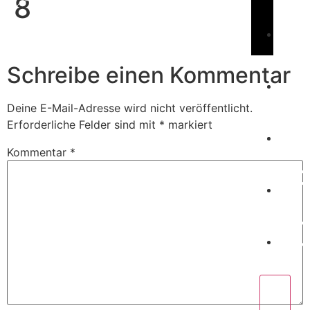
8
Book Us
C
Schreibe einen Kommentar
Deine E-Mail-Adresse wird nicht veröffentlicht.
W
Erforderliche Felder sind mit
*
markiert
Kommentar
*
P
C
X