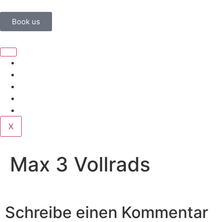
Book us
Home
Corporate
Wedding
Public
Contact
X
Max 3 Vollrads
Schreibe einen Kommentar