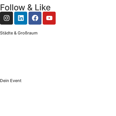
Follow & Like
Städte & Großraum
Mobile Band Frankfurt
Mobile Band Mainz
Mobile Band Wiesbaden
Mobile Band Darmstadt
Mobile Band Mannheim
Mobile Band Heidelberg
Mobile Band Karlsruhe
Mobile Band Augsburg
Mobile Band Stuttgart
Mobile Band Nürnberg
Mobile Band München
Dein Event
Mobile Band Firmenevent
Mobile Band Stadtfest
Mobile Band Hochzeit
Mobile Band Shopping Event
Impressum
Datenschutz