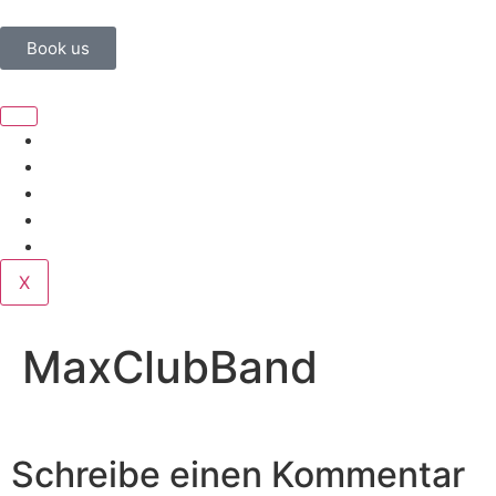
Book us
Home
Corporate
Wedding
Public
Contact
X
MaxClubBand
Schreibe einen Kommentar