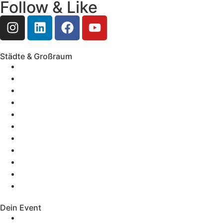
Follow & Like
Städte & Großraum
Mobile Band Frankfurt
Mobile Band Mainz
Mobile Band Wiesbaden
Mobile Band Darmstadt
Mobile Band Mannheim
Mobile Band Heidelberg
Mobile Band Karlsruhe
Mobile Band Augsburg
Mobile Band Stuttgart
Mobile Band Nürnberg
Mobile Band München
Dein Event
Mobile Band Firmenevent