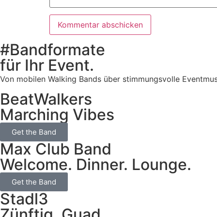
#Bandformate
für Ihr Event.
Von mobilen Walking Bands über stimmungsvolle Eventmusik b
BeatWalkers
Marching Vibes
Get the Band
Max Club Band
Welcome. Dinner. Lounge.
Get the Band
Stadl3
Zünftig. Guad.