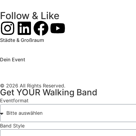
Follow & Like
Städte & Großraum
Mobile Band Frankfurt
Mobile Band Mainz
Mobile Band Wie
Mobile Band Augsburg
Mobile Band Stuttgart
Mobile Band 
Dein Event
Mobile Band Firmenevent
Mobile Band Stadtfest
Mobile Ban
Impressum
Datenschutz
© 2026 All Rights Reserved.
Get YOUR Walking Band
Eventformat
Band Style