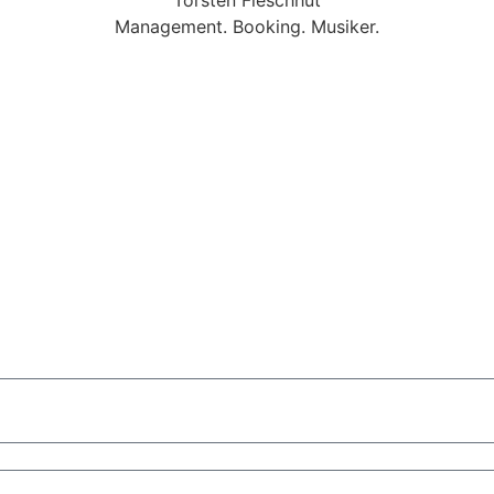
Management. Booking. Musiker.
sbaden
Mobile Band Darmstadt
Mobile Band Mannheim
Mobil
Nürnberg
Mobile Band München
d Hochzeit
Mobile Band Shopping Event