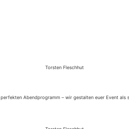
Torsten Fleschhut
Mobil: +49 (0) 171 2751655
Mail: mail@walkingbands.de
perfekten Abendprogramm – wir gestalten euer Event als 
Torsten Fleschhut