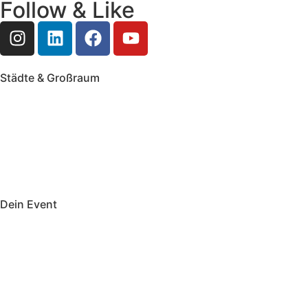
Follow & Like
Städte & Großraum
Mobile Band Frankfurt
Mobile Band Mainz
Mobile Band Wiesbaden
Mobile Band Darmstadt
Mobile Band Mannheim
Mobile Band Heidelberg
Mobile Band Karlsruhe
Mobile Band Augsburg
Mobile Band Stuttgart
Mobile Band Nürnberg
Mobile Band München
Dein Event
Mobile Band Firmenevent
Mobile Band Stadtfest
Mobile Band Hochzeit
Mobile Band Shopping Event
Impressum
Datenschutz