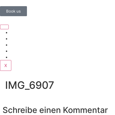
Book us
Home
Corporate
Wedding
Public
Contact
X
IMG_6907
Schreibe einen Kommentar