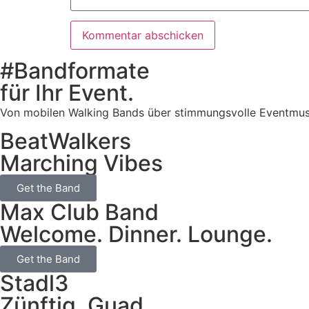
#Bandformate
für Ihr Event.
Von mobilen Walking Bands über stimmungsvolle Eventmusik b
BeatWalkers
Marching Vibes
Get the Band
Max Club Band
Welcome. Dinner. Lounge.
Get the Band
Stadl3
Zünftig. Guad.