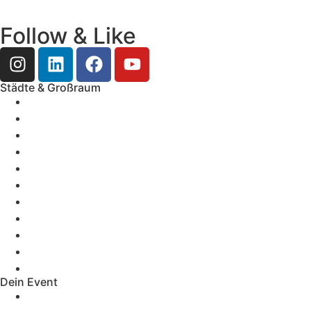
Follow & Like
Städte & Großraum
Mobile Band Frankfurt
Mobile Band Mainz
Mobile Band Wiesbaden
Mobile Band Darmstadt
Mobile Band Mannheim
Mobile Band Heidelberg
Mobile Band Karlsruhe
Mobile Band Augsburg
Mobile Band Stuttgart
Mobile Band Nürnberg
Mobile Band München
Dein Event
Mobile Band Firmenevent