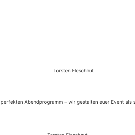
Torsten Fleschhut
Mobil: +49 (0) 171 2751655
Mail: mail@walkingbands.de
perfekten Abendprogramm – wir gestalten euer Event als 
Torsten Fleschhut