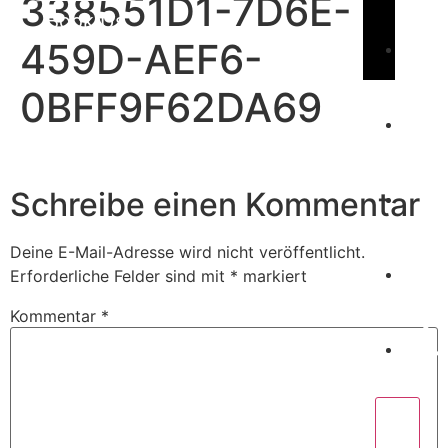
338551D1-7D6E-
Book Us
459D-AEF6-
0BFF9F62DA69
C
W
Schreibe einen Kommentar
P
Deine E-Mail-Adresse wird nicht veröffentlicht.
Erforderliche Felder sind mit
*
markiert
Kommentar
*
C
X