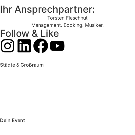
Ihr Ansprechpartner:
Torsten Fleschhut
Management. Booking. Musiker.
Follow & Like
Städte & Großraum
Mobile Band Frankfurt
Mobile Band Mainz
Mobile Band Wiesbaden
Mobile Band Darmstadt
Mobile Band Mannheim
Mobile Band Heidelberg
Mobile Band Karlsruhe
Mobile Band Augsburg
Mobile Band Stuttgart
Mobile Band Nürnberg
Mobile Band München
Dein Event
Mobile Band Firmenevent
Mobile Band Stadtfest
Mobile Band Hochzeit
Mobile Band Shopping Event