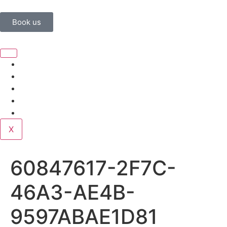
Book us
Home
Corporate
Wedding
Public
Contact
X
60847617-2F7C-
46A3-AE4B-
9597ABAE1D81