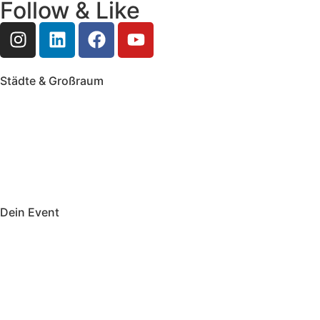
Follow & Like
Städte & Großraum
Mobile Band Frankfurt
Mobile Band Mainz
Mobile Band Wiesbaden
Mobile Band Darmstadt
Mobile Band Mannheim
Mobile Band Heidelberg
Mobile Band Karlsruhe
Mobile Band Augsburg
Mobile Band Stuttgart
Mobile Band Nürnberg
Mobile Band München
Dein Event
Mobile Band Firmenevent
Mobile Band Stadtfest
Mobile Band Hochzeit
Mobile Band Shopping Event
Impressum
Datenschutz