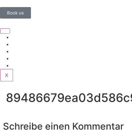
Book us
Home
Corporate
Wedding
Public
Contact
X
89486679ea03d586c
Schreibe einen Kommentar