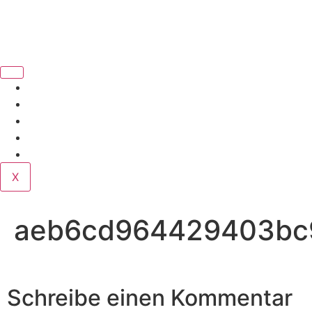
Book Us
Home
Corporate
Wedding
Public
Contact
X
aeb6cd964429403bc9
Schreibe einen Kommentar