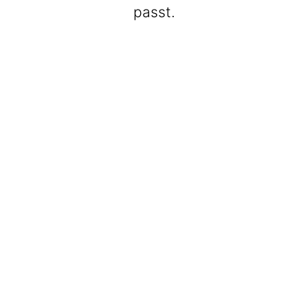
passt.
BeatWalkers
Marching Vibes
Get The Band
Max Club Band