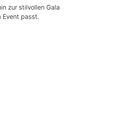
 zur stilvollen Gala
m Event passt.
Stadl3
Zünftig. Guad.
Get The Band