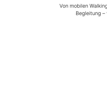
Von mobilen Walking
Begleitung – 
BeatWalkers
Marching Vibes
Get The Band