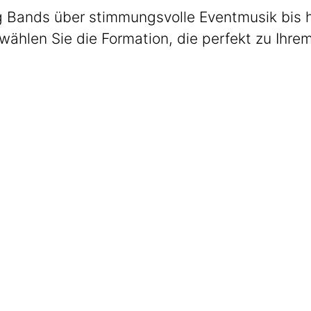
 Bands über stimmungsvolle Eventmusik bis hin
wählen Sie die Formation, die perfekt zu Ihre
Max Club Band
Welcome. Dinner. Lounge.
Get The Band