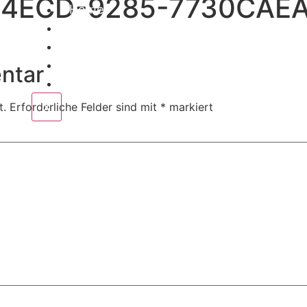
-4ECD-9285-7730CAE
Home
Corporate
Wedding
Public
ntar
Contact
X
t.
Erforderliche Felder sind mit
*
markiert