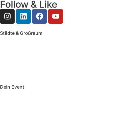
Follow & Like
Städte & Großraum
Mobile Band Frankfurt
Mobile Band Mainz
Mobile Band Wiesbaden
Mobile Band Darmstadt
Mobile Band Mannheim
Mobile Band Heidelberg
Mobile Band Karlsruhe
Mobile Band Augsburg
Mobile Band Stuttgart
Mobile Band Nürnberg
Mobile Band München
Dein Event
Mobile Band Firmenevent
Mobile Band Stadtfest
Mobile Band Hochzeit
Mobile Band Shopping Event
Impressum
Datenschutz