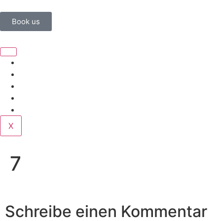
Book us
Home
Corporate
Wedding
Public
Contact
X
7
Schreibe einen Kommentar