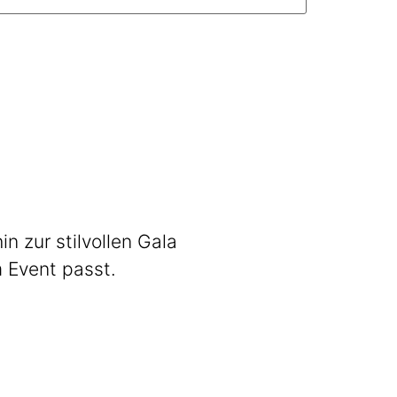
 zur stilvollen Gala
m Event passt.
Stadl3
Zünftig. Guad.