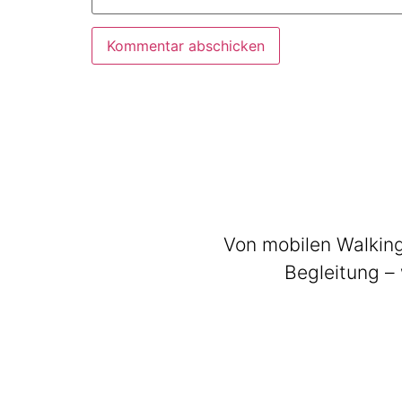
Von mobilen Walking
Begleitung – 
BeatWalkers
Marching Vibes