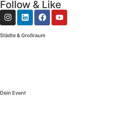
Follow & Like
Städte & Großraum
Mobile Band Frankfurt
Mobile Band Mainz
Mobile Band Wiesbaden
Mobile Band Darmstadt
Mobile Band Mannheim
Mobile Band Heidelberg
Mobile Band Karlsruhe
Mobile Band Augsburg
Mobile Band Stuttgart
Mobile Band Nürnberg
Mobile Band München
Dein Event
Mobile Band Firmenevent
Mobile Band Stadtfest
Mobile Band Hochzeit
Mobile Band Shopping Event
Impressum
Datenschutz