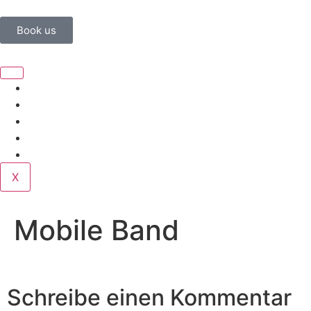
Book us
Home
Corporate
Wedding
Public
Contact
X
Mobile Band
Schreibe einen Kommentar