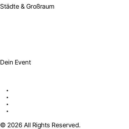
Städte & Großraum
Mobile Band Frankfurt
Mobile Band Mainz
Mobile Band Wiesbaden
Mobile Band Darmstadt
Mobile Band Mannheim
Mobile Band Heidelberg
Mobile Band Karlsruhe
Mobile Band Augsburg
Mobile Band Stuttgart
Mobile Band Nürnberg
Mobile Band München
Dein Event
Mobile Band Firmenevent
Mobile Band Stadtfest
Mobile Band Hochzeit
Mobile Band Shopping Event
Impressum
Datenschutz
Impressum
Datenschutz
© 2026 All Rights Reserved.