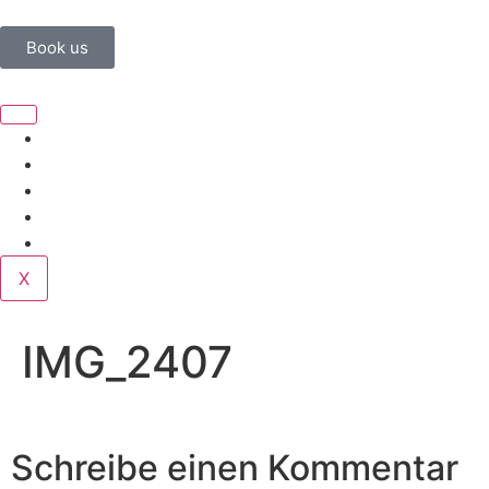
Book us
Home
Corporate
Wedding
Public
Contact
X
IMG_2407
Schreibe einen Kommentar