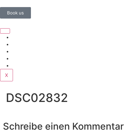
Book us
Home
Corporate
Wedding
Public
Contact
X
DSC02832
Schreibe einen Kommentar