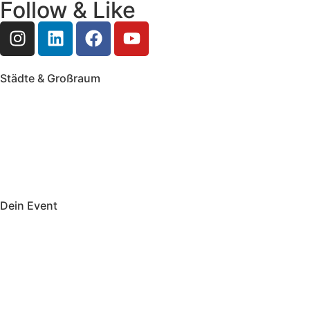
Follow & Like
Städte & Großraum
Mobile Band Frankfurt
Mobile Band Mainz
Mobile Band Wiesbaden
Mobile Band Darmstadt
Mobile Band Mannheim
Mobile Band Heidelberg
Mobile Band Karlsruhe
Mobile Band Augsburg
Mobile Band Stuttgart
Mobile Band Nürnberg
Mobile Band München
Dein Event
Mobile Band Firmenevent
Mobile Band Stadtfest
Mobile Band Hochzeit
Mobile Band Shopping Event
Impressum
Datenschutz