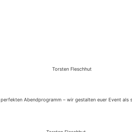
Torsten Fleschhut
Mobil: +49 (0) 171 2751655
Mail: mail@walkingbands.de
perfekten Abendprogramm – wir gestalten euer Event als 
Torsten Fleschhut