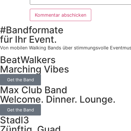
#Bandformate
für Ihr Event.
Von mobilen Walking Bands über stimmungsvolle Eventmusik b
BeatWalkers
Marching Vibes
Get the Band
Max Club Band
Welcome. Dinner. Lounge.
Get the Band
Stadl3
Zünftig. Guad.