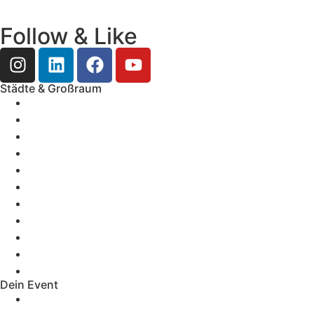
Follow & Like
Städte & Großraum
Mobile Band Frankfurt
Mobile Band Mainz
Mobile Band Wiesbaden
Mobile Band Darmstadt
Mobile Band Mannheim
Mobile Band Heidelberg
Mobile Band Karlsruhe
Mobile Band Augsburg
Mobile Band Stuttgart
Mobile Band Nürnberg
Mobile Band München
Dein Event
Mobile Band Firmenevent