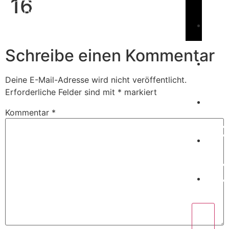
16
Book Us
C
Schreibe einen Kommentar
Deine E-Mail-Adresse wird nicht veröffentlicht.
W
Erforderliche Felder sind mit
*
markiert
Kommentar
*
P
C
X