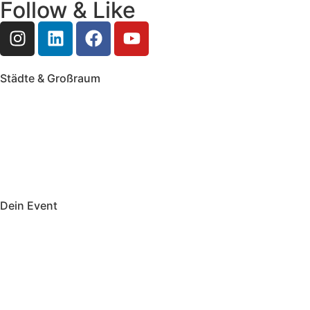
Follow & Like
Städte & Großraum
Mobile Band Frankfurt
Mobile Band Mainz
Mobile Band Wiesbaden
Mobile Band Darmstadt
Mobile Band Mannheim
Mobile Band Heidelberg
Mobile Band Karlsruhe
Mobile Band Augsburg
Mobile Band Stuttgart
Mobile Band Nürnberg
Mobile Band München
Dein Event
Mobile Band Firmenevent
Mobile Band Stadtfest
Mobile Band Hochzeit
Mobile Band Shopping Event
Impressum
Datenschutz