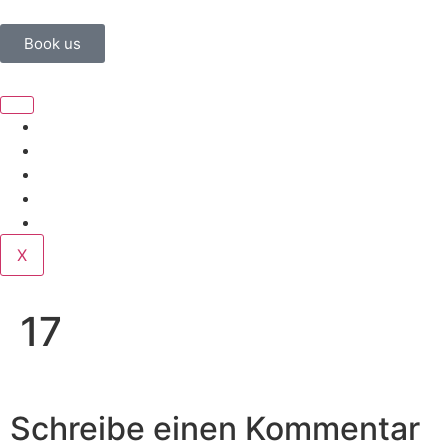
Book us
Home
Corporate
Wedding
Public
Contact
X
17
Schreibe einen Kommentar