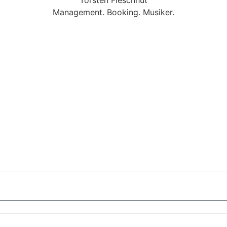
Management. Booking. Musiker.
sbaden
Mobile Band Darmstadt
Mobile Band Mannheim
Mobil
Nürnberg
Mobile Band München
d Hochzeit
Mobile Band Shopping Event