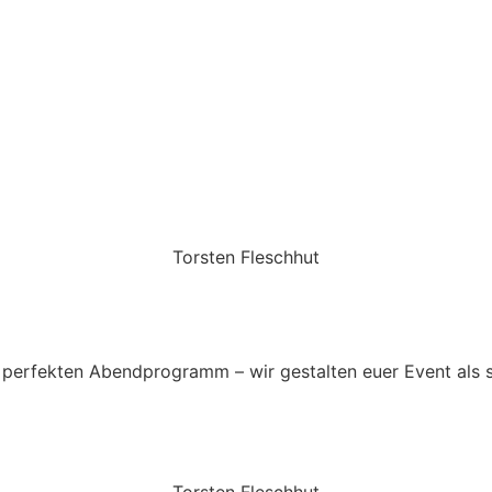
Torsten Fleschhut
Mobil: +49 (0) 171 2751655
Mail: mail@walkingbands.de
perfekten Abendprogramm – wir gestalten euer Event als 
Torsten Fleschhut