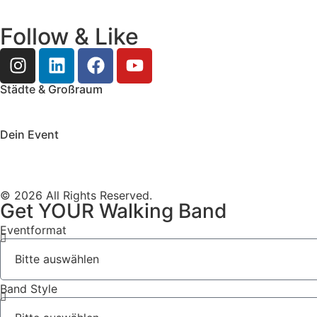
Follow & Like
Städte & Großraum
Mobile Band Frankfurt
Mobile Band Mainz
Mobile Band Wie
Mobile Band Augsburg
Mobile Band Stuttgart
Mobile Band 
Dein Event
Mobile Band Firmenevent
Mobile Band Stadtfest
Mobile Ban
Impressum
Datenschutz
© 2026 All Rights Reserved.
Get YOUR Walking Band
Eventformat
Band Style