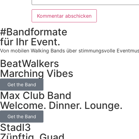
#Bandformate
für Ihr Event.
Von mobilen Walking Bands über stimmungsvolle Eventmusik b
BeatWalkers
Marching Vibes
Get the Band
Max Club Band
Welcome. Dinner. Lounge.
Get the Band
Stadl3
Zünftig. Guad.