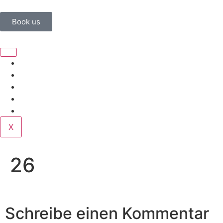
Book us
Home
Corporate
Wedding
Public
Contact
X
26
Schreibe einen Kommentar