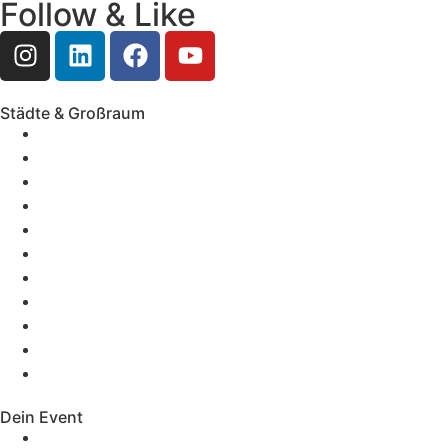
Follow & Like
Städte & Großraum
Mobile Band Frankfurt
Mobile Band Mainz
Mobile Band Wiesbaden
Mobile Band Darmstadt
Mobile Band Mannheim
Mobile Band Heidelberg
Mobile Band Karlsruhe
Mobile Band Augsburg
Mobile Band Stuttgart
Mobile Band Nürnberg
Mobile Band München
Dein Event
Mobile Band Firmenevent