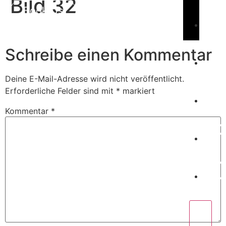
Bild 32
Book Us
C
Schreibe einen Kommentar
Deine E-Mail-Adresse wird nicht veröffentlicht.
W
Erforderliche Felder sind mit
*
markiert
Kommentar
*
P
C
X