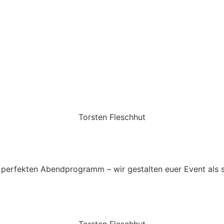
Torsten Fleschhut
Mobil: +49 (0) 171 2751655
Mail: mail@walkingbands.de
perfekten Abendprogramm – wir gestalten euer Event als 
Torsten Fleschhut