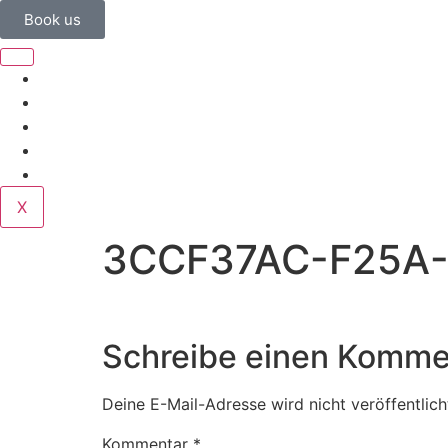
Book us
Home
Corporate
Wedding
Public
Contact
X
3CCF37AC-F25A-
Schreibe einen Komme
Deine E-Mail-Adresse wird nicht veröffentlich
Kommentar
*