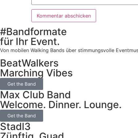
#Bandformate
für Ihr Event.
Von mobilen Walking Bands über stimmungsvolle Eventmusik b
BeatWalkers
Marching Vibes
Get the Band
Max Club Band
Welcome. Dinner. Lounge.
Get the Band
Stadl3
Zünftig. Guad.