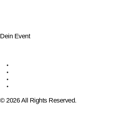
Mobile Band Mannheim
Mobile Band Heidelberg
Mobile Band Karlsruhe
Mobile Band Augsburg
Mobile Band Stuttgart
Mobile Band Nürnberg
Mobile Band München
Dein Event
Mobile Band Firmenevent
Mobile Band Stadtfest
Mobile Band Hochzeit
Mobile Band Shopping Event
Impressum
Datenschutz
Impressum
Datenschutz
© 2026 All Rights Reserved.
GET YOUR WALKING BAND
Eventformat