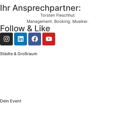
Ihr Ansprechpartner:
Torsten Fleschhut
Management. Booking. Musiker.
Follow & Like
Städte & Großraum
Mobile Band Frankfurt
Mobile Band Mainz
Mobile Band Wiesbaden
Mobile Band Darmstadt
Mobile Band Mannheim
Mobile Band Heidelberg
Mobile Band Karlsruhe
Mobile Band Augsburg
Mobile Band Stuttgart
Mobile Band Nürnberg
Mobile Band München
Dein Event
Mobile Band Firmenevent
Mobile Band Stadtfest
Mobile Band Hochzeit
Mobile Band Shopping Event