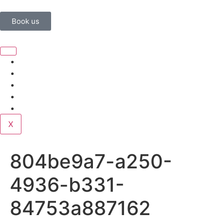
Book us
Home
Corporate
Wedding
Public
Contact
X
804be9a7-a250-
4936-b331-
84753a887162