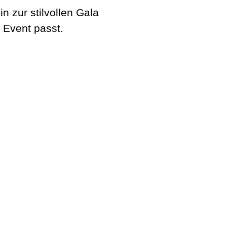
 zur stilvollen Gala
 Event passt.
Stadl3
Zünftig. Guad.
Get The Band