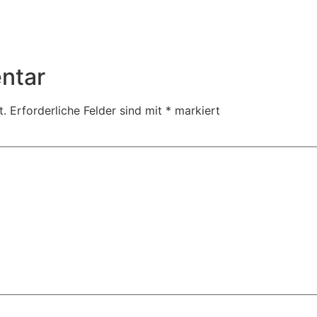
Home
Corporate
Wedding
Public
Contact
ntar
t.
Erforderliche Felder sind mit
*
markiert