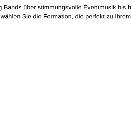
 Bands über stimmungsvolle Eventmusik bis hin
 wählen Sie die Formation, die perfekt zu Ihrem
Max Club Band
Welcome. Dinner. Lounge.
Get The Band