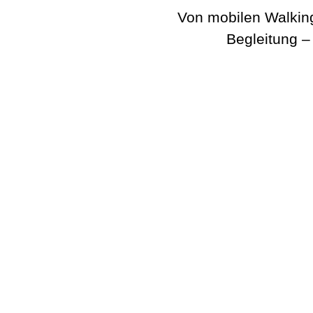
Von mobilen Walking
Begleitung –
BeatWalkers
Marching Vibes
Get The Band