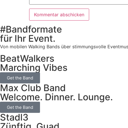
#Bandformate
für Ihr Event.
Von mobilen Walking Bands über stimmungsvolle Eventmusik b
BeatWalkers
Marching Vibes
Get the Band
Max Club Band
Welcome. Dinner. Lounge.
Get the Band
Stadl3
Zünftig. Guad.