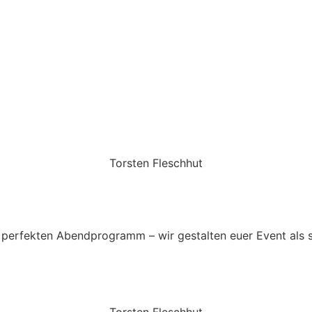
Torsten Fleschhut
Mobil: +49 (0) 171 2751655
Mail: mail@walkingbands.de
perfekten Abendprogramm – wir gestalten euer Event als 
Torsten Fleschhut